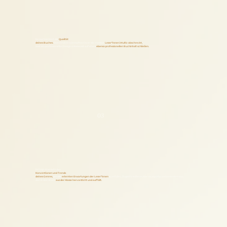
Es repräsentiert die
Qualität
deines Buches.
Während ein laienhaftes Cover die meisten
Leser*innen intuitiv abschreckt,
lässt ein professionelles Design unbewusst auf einen
ebenso professionellen Buchinhalt schließen.
03
Es folgt einerseits den
Konventionen und Trends
deines Genres,
um die
erlernten Erwartungen der Leser*innen
zu erfüllen. Zugleich sollte es aber einzigartig und besonders sein,
damit dein Buch
aus der Masse hervorsticht und auffällt.