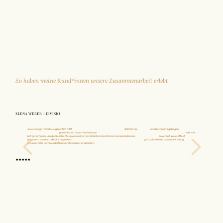
So haben meine Kund*innen unsere Zusammenarbeit erlebt
ELENA WEBER – DIVISIO
„Coverdesign mit Glücksgarantie“ trifft
für mein bei Viktoria gebuchtes Coverdesign
definitiv zu!
Mit einem
detaillierten Fragebogen
zum Roman,
gezielten Fragen zu meinen
persönlichen Cover-Präferenzen
und dem Lesen einer Leseprobe meines Romans hat Viktoria sich im Vorfeld
sehr viel
Zeit genommen, um die Geschichte sowie meinen persönlichen Geschmack kennenzulernen.
Dadurch hat sie ein
Cover mit Wow-Effekt
gezaubert, das mich absolut begeistert!
Für kleinere Details, die ich etwas anders haben wollte, hat sie
ganz schnell eine passende Lösung
gefunden.
Die Kommunikation war stets super angenehm.
Danke für die tolle Zusammenarbeit.
★★★★★