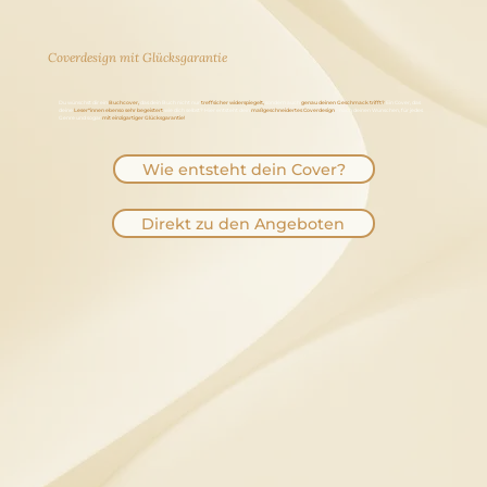
Coverdesign mit Glücksgarantie
Du wünschst dir ein
Buchcover,
das dein Buch nicht nur
treffsicher widerspiegelt,
sondern auch
genau deinen Geschmack trifft?
Ein Cover, das
deine
Leser*innen ebenso sehr begeistert
wie dich selbst? Hier entsteht dein
maßgeschneidertes Coverdesign
– nach deinen Wünschen, für jedes
Genre und sogar
mit einzigartiger Glücksgarantie!
Wie entsteht dein Cover?
Direkt zu den Angeboten