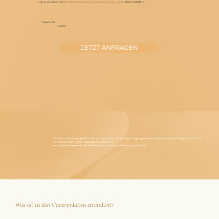
deines Buches plus
drei 3D-Grafiken deines Buches (Mockups)
für dein Marketing.
Paketpreis
1.100 €*
JETZT ANFRAGEN
*Sonderkonditionen für Reihenbände und für Kinderbuchcover (mit fertig angelieferten Illustrationen) auf Anfrage. Die genannten
Paketpreise gelten nur für Selfpublisher-Autor*innen.
Verlage können gerne ein individuelles Angebot anfragen. Alle Preise zzgl. 7 % Mwst.
Was ist in den Coverpaketen enthalten?