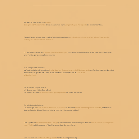
Perfekt für dich, wenn du
Cover-
design und Werbemittel
direkt zusammen zum
vergünstigten Paketpreis
buchen möchtest.
Dieses Paket umfasst dein maßgefertigtes Coverdesign
als Buchumschlag und als eBook-Version, vier
Extras plus zwei Werbematerialien.
Du erhältst vorab einen
ausgeklügelten Fragebogen
, mit dem ich deinen Geschmack, deine Vorstellungen
und No Gos ganz genau kennenlerne.
Nun fertige ich basierend
auf deinen Wünschen deinen
individuellen Coverentwurf mit Glücksgarantie
an. Änderungs-runden sind
dabei nicht eng definiert. Denn mein Ziel ist ein Cover, mit dem du
rundum
glücklich bist!
Bei all deinen Fragen stehe
ich dir gerne zur Seite. Deshalb ist
bei Bedarf auch ein
ausführlicher Support per Mail
im Paket enthalten.
Du erhältst dein fertiges
Coverdesign als
hochauflösende eBook-Bilddatei
und deinen
Buchumschlag als Druckdatei,
optimiert für
deinen Druckanbieter. Und musst nur noch auf Hochladen klicken!
Dazu gibt's ein
Printwerbemittel-Design
(Postkarte oder Lesezeichen) und einen
Social-Media-Hintergrund
nach Wahl
(z.B. Instagram / Tiktok), passend zu deinem Cover.
Deine Extras: Eine
Titelschriftzug-Grafik
für die Innengestaltung