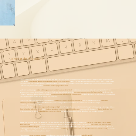
Kennst du das auch?
Du schreibst gerade an deinem ersten Buch und durchstöberst schon seit einer Weile das Internet nach einem passenden Anbieter,
dem du das
Coverdesign deines Erstlingswerks anvertrauen möchtest?
Aber du schreckst noch ein bisschen davor zurück, dein Cover
bei jemandem in Auftrag zu geben? Schließlich ist ein Coverdesign (zumindest bei seriösen Anbietern) schon eine gewisse Investition –
und wer weiß, ob dir das Ergebnis
am Ende überhaupt gefallen wird?
Vielleicht hast du sogar
selbst mit Programmen wie Canva experimentiert
und bist dabei schnell an deine Grenzen gestoßen? Kein
Wunder, denn Coverdesign ist gar nicht so einfach und Canva ist übrigens die
denkbar ungeeignetste Software dafür,
da sie nicht die
nötigen Funktionen bietet. Doch schließlich
kennst du selbst dein Buch am allerbesten
– und würdest so einen wichtigen Bestandteil wie
das Cover am liebsten gar nicht aus der Hand geben.
Oder du bist schon erfahrener im Selfpublishing,
hast bereits erste Bücher veröffentlicht
und musstest dabei leider
schlechte
Erfahrungen machen?
Vielleicht hat sich dein/e Coverdesigner*in kaum Zeit für dich, dein Buch und deine Design-
wünsche genommen,
und statt-
dessen wurdest du
schnell und unpersönlich abgefertigt?
Dein fertiges Buchcover hat dir überhaupt nicht zugesagt oder sogar deinen
Buchinhalt komplett verfehlt?
Aber
Änderungswünsche durftest du nicht einbringen,
denn der/die Designer*in
hatte das letzte Wort
–
und du standest am Ende
todunglücklich mit einem Cover
da, das du auf keinen Fall für dein Buch verwenden wolltest?
Keine Sorge, wenn du dich in diesen Problemen und Herausforderungen wiedergefunden hast,
die leider viele Selfpublisher*innen
beschäftigen.
Die Suche nach dem passenden Coverdesign sorgt immer wieder für Kopfzerbrechen.
Sie kostet Zeit, Nerven und
schlimmstenfalls Lehrgeld
(gerade, wenn dir dein erstes Cover überhaupt nicht zusagt und du nochmal einen ganz neuen Entwurf in
Auftrag geben musst). Doch ob du bei einem Dienstleister
wirklich gut aufgehoben bist und dein Traumcover erhalten wirst,
kannst du
eben erst im Nachhinein beurteilen. Oder?
Wie wäre es,
wenn ich dir garantiere,
dass du bei mir ein Coverdesign bekommst, das dir
wirklich gefällt?