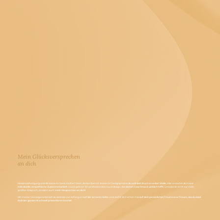
Mein Glücksversprechen
an dich
Massenabfertigung und die Katze im Sack kaufen? Nein, danke! Bei mir stehen im Designprozess
du und dein Buch an erster Stelle.
Hier erwartet dich eine
individuelle, empathische Zusammenarbeit.
Das Ergebnis? Ein professionelles Coverdesign, das
deinen Geschmack wirklich trifft.
Und das ist nicht nur mein
größter Anspruch, sondern auch
mein Versprechen an dich!
Mit meiner Glücksgarantie bist du deshalb von Anfang an
auf der sicheren Seite.
Und darfst dich schon mal
auf dein persönliches Traumcover freuen, das du bald
stolz der ganzen Buchwelt präsentieren kannst!