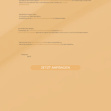
auf deinen Wünschen deinen
individuellen Coverentwurf mit Glücksgarantie
an. Änderungs-runden sind
dabei nicht eng definiert. Denn mein Ziel ist ein Cover, mit dem du
rundum
glücklich bist!
Bei all deinen Fragen stehe
ich dir gerne zur Seite. Deshalb ist
bei Bedarf auch ein
ausführlicher Support per Mail
im Paket enthalten.
Du erhältst dein fertiges
Coverdesign als
hochauflösende eBook-Bilddatei
und deinen
Buch-
umschlag als Druckdatei,
optimiert für deinen Druckanbieter. Und musst nur noch auf Hochladen klicken!
Deine Extras: Eine
Titelschriftzug-Grafik
für die Innengestaltung
deines Buches plus
drei 3D-Grafiken deines Buches (Mockups)
für dein Marketing.
Paketpreis
820 €*
JETZT ANFRAGEN