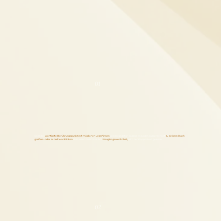
01
Es ist der
wichtigste Berührungspunkt mit möglichen Leser*innen
und sorgt dafür, dass sie im Laden ausgerechnet
zu
deinem
Buch
greifen – oder es online anklicken.
Erst, wenn das Cover ihre
Neugier geweckt hat,
wird der Klappentext gelesen.
02