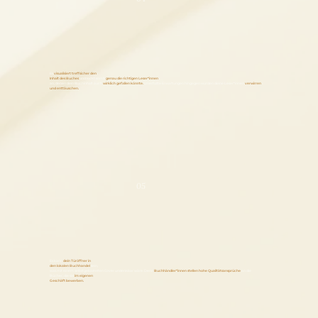
Es
visualisiert treffsicher den
Inhalt des Buches
und lockt somit
genau die richtigen Leser*innen
an, denen dein Buchinhalt auch
wirklich gefallen könnte.
Unerfüllte Erwartungen hingegen würden deine Leser*innen
verwirren
und enttäuschen.
05
Es kann
dein
Türöffner in
den lokalen Buchhandel
sein,
was mit einem selbstgebastelten Cover undenkbar wäre. Denn
Buchhändler*innen stellen hohe Qualitätsansprüche
an die
Bücher, die sie
im eigenen
Geschäft bewerben.