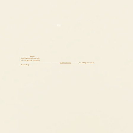
06
Es ist eine der
beiden
wichtigsten Stellschrauben,
um dein Buch zu verkaufen.
Ein professionelles Cover in Kombination mit gekonntem
Buchmarketing
schafft die
Grundlage für deinen
Bucherfolg.