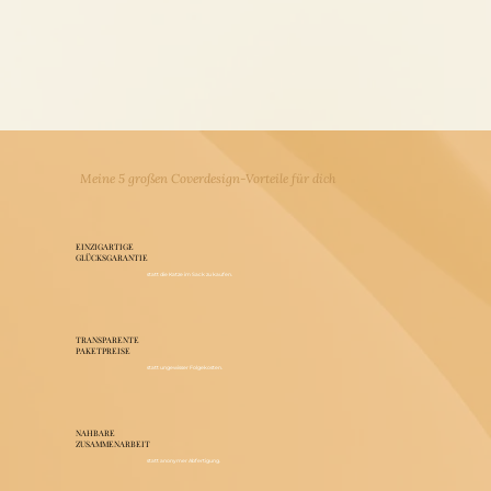
Meine 5 großen Coverdesign-Vorteile für dich
EINZIGARTIGE
GLÜCKSGARANTIE
statt die Katze im Sack zu kaufen.
TRANSPARENTE
PAKETPREISE
statt ungewisser Folgekosten.
NAHBARE
ZUSAMMENARBEIT
statt anonymer Abfertigung.