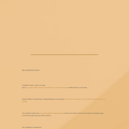
BELIEBTESTES PAKET
Perfekt für dich, wenn du dein
Buch
in gedruckter Form als Taschenbuch oder Hardcover
veröffentlichen möchtest.
Dieses Paket umfasst dein maßgefertigtes Coverdesign
als Buchumschlag und als eBook-Version plus vier
Extras.
Du erhältst vorab einen
ausgeklügelten Fragebogen,
mit dem ich deinen Geschmack, deine Vorstellungen
und No Gos ganz genau kennenlerne.
Nun fertige ich basierend