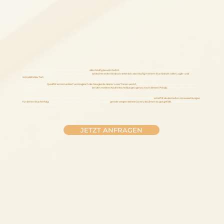
Im Selfpublishing haben sich diese Bedenken leider schon
allzu häufig bewahrheitet.
Denn Autor*innen von Büchern mit unprofessionellen Billigcovern
haben oft auch am Lektorat oder Korrektorat gespart. Der
schlechte erste Eindruck setzt sich also häufig in einem Buchinhalt voller Logik- und
Schreibfehler fort.
Erst, wenn das Cover
Qualität kommuniziert und zugleich die Neugierde deiner Leser*innen weckt,
bekommt dein Buch also die Chance, beachtet zu
werden. Klingt unfair, und doch funktionieren wir Menschen
bei den meisten Kaufentscheidungen genau nach diesem Prinzip.
Ob im Supermarkt oder
beim Buchkauf.
Das bedeutet aber auch: Mit einem professionellen Cover, in das sich deine potentielle Leserschaft sofort verliebt,
schaffst du die besten Voraussetzungen
für deinen Bucherfolg.
Vielleicht kaufen die Leser*innen dein Buch ja sogar
gerade wegen deines Covers, das ihnen so gut gefällt.
Und lesen dann voller
Vorfreude dein großartiges Buch!
JETZT ANFRAGEN