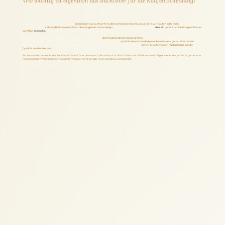
Wie wichtig ist eigentlich das Buchcover für die Kaufentscheidung?
Achtung, nicht erschrecken: Studien zufolge
entscheiden wir zu etwa 75 % allein anhand des Covers, ob wir ein Buch kaufen oder nicht.
Die
Kaufentscheidung
steht und fällt also mit einem überzeugenden Coverdesign.
Dabei sind wir uns doch sicher einig,
dass ein
guter Buchinhalt eigentlich viel
wichtiger
sein sollte,
als eine schicke Verpackung. Wie kann das also sein?
Ganz einfach: Das Cover eines Buches entscheidet, ob wir im Laden
überhaupt zu diesem Buch greifen
– beziehungsweise es online anklicken – oder nicht.
Und hier geht es um viel mehr als den persönlichen Geschmack. Wir alle können die
Qualität eines Coverdesigns unbewusst sehr genau einschätzen.
Ja,
auch deine Leser*innen, die vielleicht mit Design gar nichts am Hut haben. Aus der Qualität des Covers
ziehen sie automatisch Rückschlüsse auf die
Qualität des Buchinhalts.
Ein improvisiert aussehendes Sachbuch-Cover? Dann kann auch der Inhalt nicht allzu fundiert sein. Ein Roman mit billig aussehender, schlecht gemachter
Fotomontage? Wahrscheinlich erwartet mich hier nicht gerade mein nächstes Lesehighlight.
Vielleicht hattest du selbst schon mal einen ähnlichen Gedanken? Erwischt?