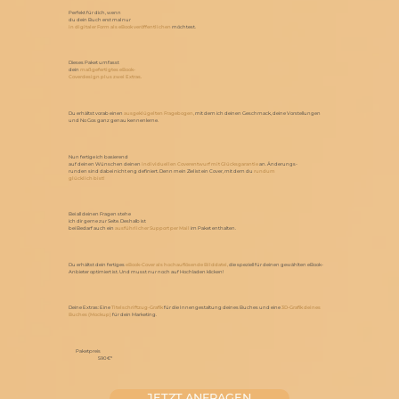
Perfekt für dich, wenn
du dein Buch
erst mal nur
in digitaler Form als eBook veröffentlichen
möchtest.
Dieses Paket umfasst
dein
maßgefertigtes eBook-
Coverdesign plus zwei Extras.
Du erhältst vorab einen
ausgeklügelten Fragebogen,
mit dem ich deinen Geschmack, deine Vorstellungen
und No Gos ganz genau kennenlerne.
Nun fertige ich basierend
auf deinen Wünschen deinen
individuellen Coverentwurf mit Glücksgarantie
an. Änderungs-
runden sind dabei nicht eng definiert. Denn mein Ziel ist ein Cover, mit dem du
rundum
glücklich bist!
Bei all deinen Fragen stehe
ich dir gerne zur Seite. Deshalb ist
bei Bedarf auch ein
ausführlicher Support per Mail
im Paket enthalten.
Du erhältst dein fertiges
eBook-Cover als hochauflösende Bilddatei,
die speziell für deinen gewählten eBook-
Anbieter optimiert ist. Und musst nur noch auf Hochladen klicken!
Deine Extras: Eine
Titelschriftzug-Grafik
für die Innengestaltung deines Buches und eine
3D-Grafik deines
Buches (Mockup)
für dein Marketing.
Paketpreis
590 €*
JETZT ANFRAGEN